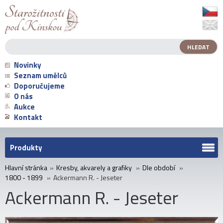
Novinky
Seznam umělců
Doporučujeme
O nás
Aukce
Kontakt
Produkty
Hlavní stránka
»
Kresby, akvarely a grafiky
»
Dle období
»
1800 - 1899
»
Ackermann R. - Jeseter
Ackermann R. - Jeseter