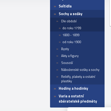
Svítidla
Sochy a sošky
Dle období
do roku 1799
1800 - 1899
od roku 1900
Bysty
Akty a figury
Sousoší
Náboženské sošky a sochy
Reliéfy, plakety a ostatní
plastiky
Hodiny a hodinky
Varia a ostatní
sběratelské předměty