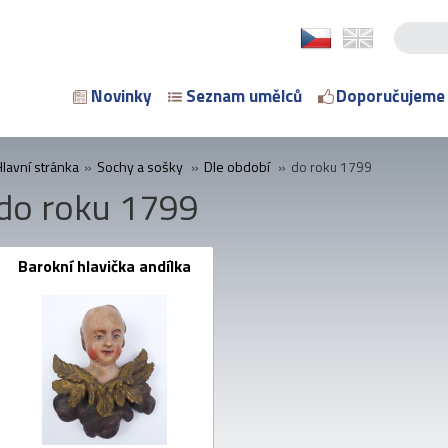
Novinky
Seznam umělců
Doporučujeme
Hlavní stránka
»
Sochy a sošky
»
Dle období
»
do roku 1799
do roku 1799
Barokní hlavička andílka