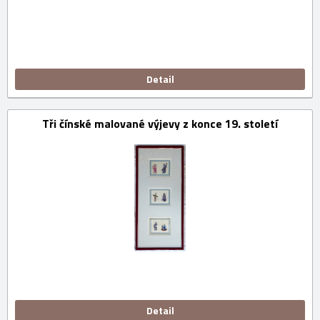
Detail
Tři čínské malované výjevy z konce 19. století
Detail