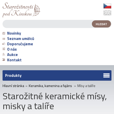
Novinky
Seznam umělců
Doporučujeme
O nás
Aukce
Kontakt
Produkty
Hlavní stránka
»
Keramika, kamenina a fajáns
»
Mísy a talíře
Starožitné keramické mísy,
misky a talíře