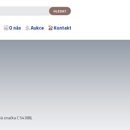
O nás
Aukce
Kontakt
vá značka C 54388,