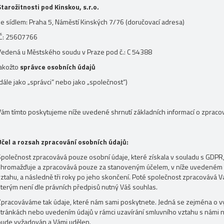
Starožitnosti pod Kinskou, s.r.o.
se sídlem: Praha 5, Náměstí Kinských 7/76 (doručovací adresa)
IČ: 25607766
Vedená u Městského soudu v Praze pod č.: C 54388
jakožto
správce osobních údajů
dále jako „správci“ nebo jako „společnost“)
Vám tímto poskytujeme níže uvedené shrnutí základních informací o zpracov
Účel a rozsah zpracování osobních údajů:
Společnost zpracovává pouze osobní údaje, které získala v souladu s GDPR,
shromažďuje a zpracovává pouze za stanoveným účelem, v níže uvedeném r
vztahu, a následně tři roky po jeho skončení. Poté společnost zpracovává V
kterým není dle právních předpisů nutný Váš souhlas.
Zpracováváme tak údaje, které nám sami poskytnete. Jedná se zejména o v
stránkách nebo uvedením údajů v rámci uzavírání smluvního vztahu s námi
bude vyžadován a Vámi udělen.