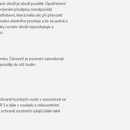
né zboží je zboží použité. Opotřebení
i právními předpisy neodpovídá
otřebení, která měla věc při převzetí
o nebo vlastního prodeje a že se jedná o
uky na toto zboží neposkytuje a
i.
čtenku. Zároveň je povinen zaevidovat
později do 48. hodin.
hraně fyzických osob v souvislosti se
“) a dále v souladu s relevantními
 ochraně osobních údajů (dále také