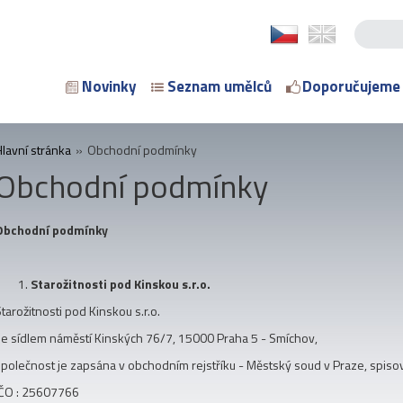
Novinky
Seznam umělců
Doporučujeme
Hlavní stránka
»
Obchodní podmínky
Obchodní podmínky
Obchodní podmínky
Starožitnosti pod Kinskou s.r.o.
tarožitnosti pod Kinskou s.r.o.
se sídlem náměstí Kinských 76/7, 15000 Praha 5 - Smíchov,
společnost je zapsána v obchodním rejstříku - Městský soud v Praze, spiso
IČO : 25607766