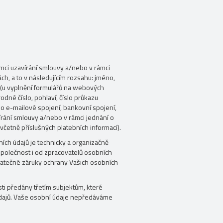
ámci uzavírání smlouvy a/nebo v rámci
h, a to v následujícím rozsahu: jméno,
í (u vyplnění formulářů na webových
rodné číslo, pohlaví, číslo průkazu
bo e-mailové spojení, bankovní spojení,
írání smlouvy a/nebo v rámci jednání o
 včetně příslušných platebních informací).
ích údajů je technicky a organizačně
polečnost i od zpracovatelů osobních
tatečné záruky ochrany Vašich osobních
ti předány třetím subjektům, které
dajů. Vaše osobní údaje nepředáváme