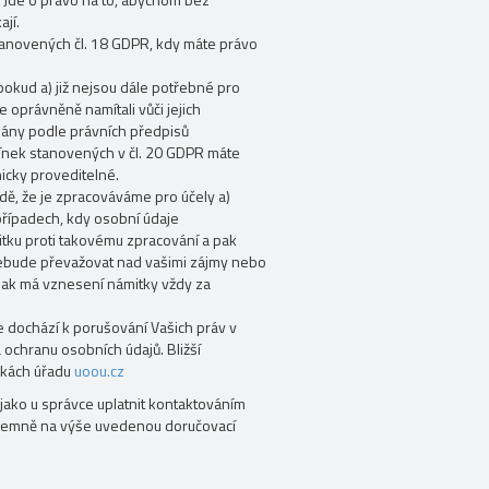
jí.
tanovených čl. 18 GDPR, kdy máte právo
okud a) již nejsou dále potřebné pro
te oprávněně namítali vůči jejich
zány podle právních předpisů
ínek stanovených v čl. 20 GDPR máte
nicky proveditelné.
dě, že je zpracováváme pro účely a)
případech, kdy osobní údaje
tku proti takovému zpracování a pak
ebude převažovat nad vašimi zájmy nebo
ak má vznesení námitky vždy za
.
 dochází k porušování Vašich práv v
 ochranu osobních údajů. Bližší
nkách úřadu
uoou.cz
jako u správce uplatnit kontaktováním
písemně na výše uvedenou doručovací