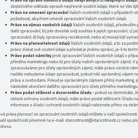
zbytečného odkladu opravili nepřesné osobní údaje, které se Vás týka
Právo na omezení zpracování
Vašich osobních údajů v případech s
požadovat, abychom omezili zpracování Vašich osobních údajů.
Právo na výmaz osobních údajů
Vašich osobních údajů, především p
další zpracování, b) jste dovolali svůj souhlas k jejich zpracování, c) js
zpracování; d) byly zpracovány nezákonně; nebo e) musejí být vyma
Právo na přenositelnost údajů
Vašich osobních údajů, a to za podm
právo získat své osobní údaje a předat je jinému správci, je-li to tech
Právo podat námitky
proti zpracování Vašich osobních údajů v přípa
přímého marketingu nebo b) pro účely našich oprávněných zájmů. V 
zpracováváme pro účely oprávněných zájmů, máte právo vznést námi
nadále nebudeme údaje zpracovávat, pokud náš oprávněný zájem n
právy a svobodami. Pokud je oprávněným zájmem přímý marketing, p
následek ukončení dalšího zpracování pro účely přímého marketingu
Právo podat stížnost u dozorového úřadu -
pokud se domníváte, že
oblasti ochrany osobních údajů, máte právo podat stížnost k Úřadu na
informace o úřadu i ochraně osobních údajů naleznete přímo na strá
Svá práva plynoucí ze zpracování osobních údajů můžete u naší společnosti 
naší společnosti písemně na e-mail: starozitnosti@starozitnosti.cz nebo 
adresu.