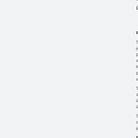
p
s
u
ú
j