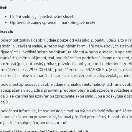
Účel:
Plnění smlouvy a poskytování služeb
Oprávněné zájmy správce – marketingové účely
Rozsah:
Společnost získává osobní údaje pouze od Vás jako subjektu údajů, a to v r
jednání o uzavření smluv, a/nebo vyplněním formulářů na webových stránkác
říjmení, titul, bydliště/místo podnikání, telefonní a/nebo e-mailové spojen
tránkách), jméno, příjmení, titul, bydliště/místo podnikaní, datum narození, 
totožnosti (pas, občanský průkaz, povolení k pobytu, apod.), telefonní a/ne
prohlášení dle z. 253/2008 Sb., prohlášení dle z. 69/2006 Sb. (v rámci uzav
zavřeních smluv a u finančních transakcí (provedené platby, výplaty plnění,
Společnost zpracovává osobní údaje manuálně i automaticky. Ochrana osobn
zabezpečena v souladu s právními předpisy. Stejné zabezpečení vyžaduje s
údajů, se kterými má uzavřenou zpracovatelskou smlouvou a poskytuje dos
dajů.
Společnost informuje, že osobní údaje mohou být na základě zákonné žádos
disponují zákonnou pravomocí vyžadovat předání předmětných osobních ú
iným třetím subjektům, ani do zahraničí.
Právní základ zpracování Vašich osobních údajů