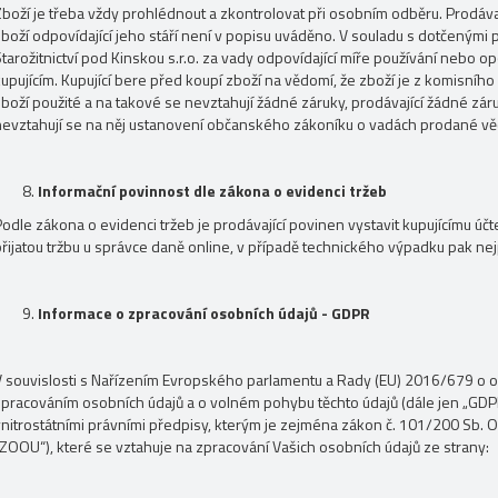
Zboží je třeba vždy prohlédnout a zkontrolovat při osobním odběru. Prodáva
zboží odpovídající jeho stáří není v popisu uváděno. V souladu s dotčeným
tarožitnictví pod Kinskou s.r.o. za vady odpovídající míře používání nebo op
upujícím. Kupující bere před koupí zboží na vědomí, že zboží je z komisníh
zboží použité a na takové se nevztahují žádné záruky, prodávající žádné zár
nevztahují se na něj ustanovení občanského zákoníku o vadách prodané věc
Informační povinnost dle zákona o evidenci tržeb
Podle zákona o evidenci tržeb je prodávající povinen vystavit kupujícímu ú
přijatou tržbu u správce daně online, v případě technického výpadku pak nej
Informace o zpracování osobních údajů - GDPR
V souvislosti s Nařízením Evropského parlamentu a Rady (EU) 2016/679 o oc
zpracováním osobních údajů a o volném pohybu těchto údajů (dále jen „GDPR
vnitrostátními právními předpisy, kterým je zejména zákon č. 101/200 Sb. O
„ZOOU“), které se vztahuje na zpracování Vašich osobních údajů ze strany: