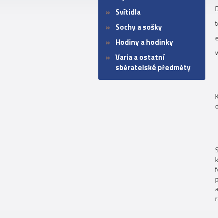
Svítidla
Sochy a sošky
e
Hodiny a hodinky
Varia a ostatní
sběratelské předměty
S
k
r