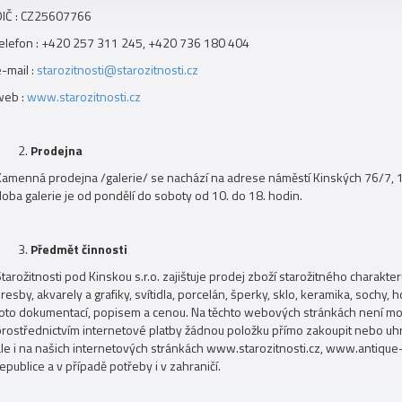
DIČ : CZ25607766
telefon : +420 257 311 245, +420 736 180 404
-mail :
starozitnosti@starozitnosti.cz
web :
www.starozitnosti.cz
Prodejna
Kamenná prodejna /galerie/ se nachází na adrese náměstí Kinských 76/7, 
doba galerie je od pondělí do soboty od 10. do 18. hodin.
Předmět činnosti
tarožitnosti pod Kinskou s.r.o. zajištuje prodej zboží starožitného charakt
resby, akvarely a grafiky, svítidla, porcelán, šperky, sklo, keramika, sochy, 
foto dokumentací, popisem a cenou. Na těchto webových stránkách není mož
prostřednictvím internetové platby žádnou položku přímo zakoupit nebo uhr
ale i na našich internetových stránkách www.starozitnosti.cz, www.antique
epublice a v případě potřeby i v zahraničí.