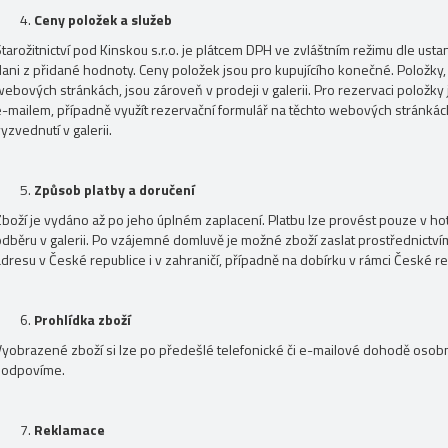
Ceny položek a služeb
tarožitnictví pod Kinskou s.r.o. je plátcem DPH ve zvláštním režimu dle us
dani z přidané hodnoty. Ceny položek jsou pro kupujícího konečné. Položky,
ebových stránkách, jsou zároveň v prodeji v galerii. Pro rezervaci položky 
e-mailem, případně využít rezervační formulář na těchto webových stránk
yzvednutí v galerii.
Způsob platby a doručení
Zboží je vydáno až po jeho úplném zaplacení. Platbu lze provést pouze v hot
odběru v galerii. Po vzájemné domluvě je možné zboží zaslat prostřednictv
adresu v České republice i v zahraničí, případně na dobírku v rámci České r
Prohlídka zboží
Vyobrazené zboží si lze po předešlé telefonické či e-mailové dohodě osob
zodpovíme.
Reklamace