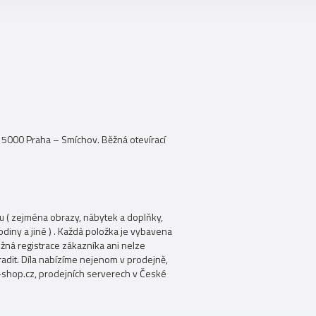
15000 Praha – Smíchov. Běžná otevírací
eru ( zejména obrazy, nábytek a doplňky,
hodiny a jiné ) . Každá položka je vybavena
ná registrace zákazníka ani nelze
adit. Díla nabízíme nejenom v prodejně,
-shop.cz, prodejních serverech v České