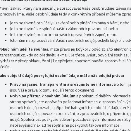
Právní základ, který nám umožňuje zpracovávat Vaše osobní údaje, závisí na
zpracováváme. Vaše osobní údaje tedy v konkrétním případě můžeme zprac
Je to nezbytné pro účely uzavření nebo plnění smlouvy s Vámi, nebo
Je to nezbytné ke splnění našich zákonných povinností, nebo
Je to nezbytné pro ochranu našich oprávněných zájmů, nebo
Jste nám na zpracovávání Vašich osobních údajů poskytli kdykoliv od
Pokud nám udělíte souhlas,
máte právo jej kdykoliv odvolat, a to elektroni
starozitnosti.cz, kdy do předmětu e-mailu je třeba uvést „odvolání souhlas
vycházet z předpokladu, že si již nepřejete, abychom nadále zpracovávali 
účelům.
Jako subjekt údajů poskytující osobní údaje máte následující práva:
Právo na jasné, transparentní a srozumitelné informace
o tom, 
jsou Vaše práva (k tomu slouží i tento dokument)
Právo na přístup k osobním údajům
a poskytnutí dalších informací s
strany správců. Jste oprávněn požadovat informaci o zpracování svýc
osobních údajů, rozsahu, případně kategoriích osobních údajů, které
osobních údajů, o povaze zpracování, o zpracovatelích, o příjemcích,
údajů. Společnost poskytne sdělení požadovaných informací bez zb
nepřevyšující náklad nezbytné na poskytnutí takové informace.
Právo na opravu osobních údajů nesprávných či neúplných údajů