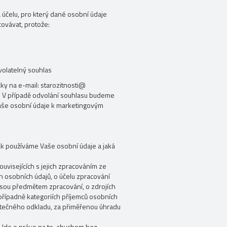
 účelu, pro který dané osobní údaje
ovávat, protože:
volatelný souhlas
cky na e-mail: starozitnosti@
u“. V případě odvolání souhlasu budeme
Vaše osobní údaje k marketingovým
jak používáme Vaše osobní údaje a jaká
ouvisejících s jejich zpracováním ze
h osobních údajů, o účelu zpracování
 jsou předmětem zpracování, o zdrojích
 případně kategoriích příjemců osobních
ytečného odkladu, za přiměřenou úhradu
.
Jde o právo na to, abychom bez