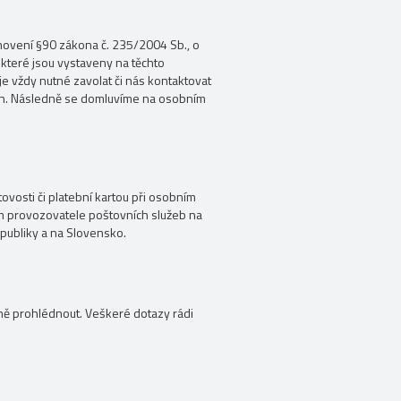
tanovení §90 zákona č. 235/2004 Sb., o
 které jsou vystaveny na těchto
je vždy nutné zavolat či nás kontaktovat
ách. Následně se domluvíme na osobním
ovosti či platební kartou při osobním
ím provozovatele poštovních služeb na
epubliky a na Slovensko.
ně prohlédnout. Veškeré dotazy rádi