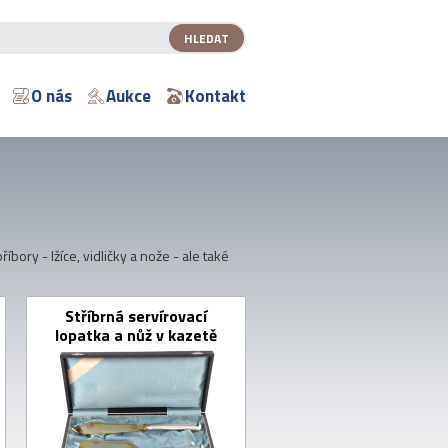
O nás
Aukce
Kontakt
íbory - lžíce, vidličky a nože - ale také
Stříbrná servírovací
lopatka a nůž v kazetě