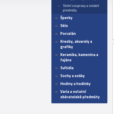
Stolní soupravy a ostatní
předměty
Šperky
Sklo
Porcelán
Kresby, akvarely a
grafiky
Keramika, kamenina a
fajáns
Svítidla
Sochy a sošky
Hodiny a hodinky
Varia a ostatní
sběratelské předměty