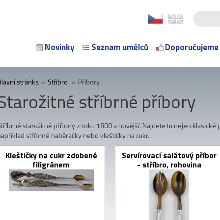
Novinky
Seznam umělců
Doporučujeme
Hlavní stránka
»
Stříbro
»
Příbory
Starožitné stříbrné příbory
tříbrné starožitné příbory z roku 1800 a novější. Najdete tu nejen klasické př
apříklad stříbrné naběračky nebo kleštičky na cukr.
Kleštičky na cukr zdobené
Servírovací salátový příbor
filigránem
- stříbro, rohovina