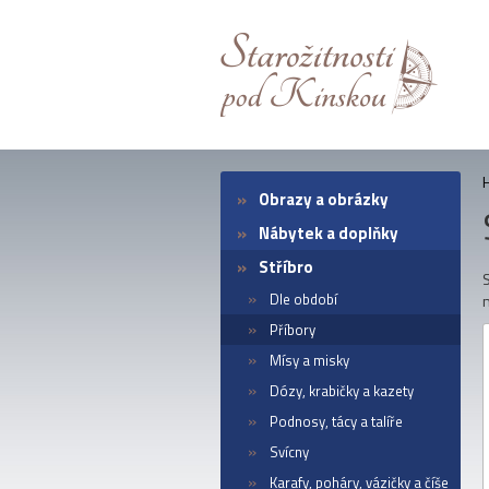
Obrazy a obrázky
Nábytek a doplňky
Stříbro
S
Dle období
n
Příbory
Mísy a misky
Dózy, krabičky a kazety
Podnosy, tácy a talíře
Svícny
Karafy, poháry, vázičky a číše