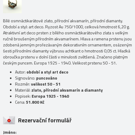
Bílé osmnáctikarátové zlato, přírodní akvamarín, přírodní diamanty.
Období a styl: art deco. Ryzost Au 750/1000, celková hmotnost 6,20 g.
Atraktivní art deco prsten z bílého osmnáctikarátového zlata s velkým
ručně broušeným přírodním akvamarínem. Hlava a ramena prstenu jsou
zdobená jemným prořezávaným dekorativním ornamentem, osázeným
šesti přírodními diamanty výbrusu achtkant o hmotnosti 0,05 ct. Hladká
obroučka prstenu v dolní části v minulosti zvětšená. Značeno platným
českým puncem. Evropa 1925 - 1940. Velikost prstenu 50 - 51.
Autor:
období a styl art deco
Signováno:
puncováno
Rozměr:
velikost 50 - 51
Materiál:
zlato, přírodní akvamarín a diamanty
Popisek:
Evropa 1925 - 1940
Cena:
51.800 Kč
Rezervační formulář
Jméno: