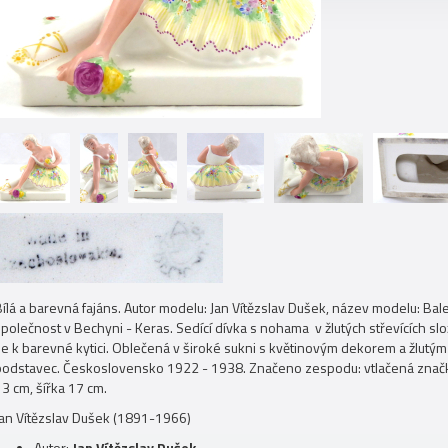
ílá a barevná fajáns. Autor modelu: Jan Vítězslav Dušek, název modelu: Bale
společnost v Bechyni - Keras. Sedící dívka s nohama v žlutých střevících sl
se k barevné kytici. Oblečená v široké sukni s květinovým dekorem a žlutým
podstavec. Československo 1922 - 1938. Značeno zespodu: vtlačená značka
3 cm, šířka 17 cm.
Jan Vítězslav Dušek (1891-1966)
Autor:
Jan Vítězslav Dušek