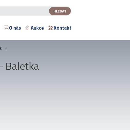
O nás
Aukce
Kontakt
00
»
- Baletka