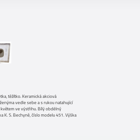
tka, těžítko. Keramická akciová
oženýma vedle sebe a s rukou natahující
 květem ve výstřihu. Bílý obdélný
 K. S. Bechyně, číslo modelu 451. Výška