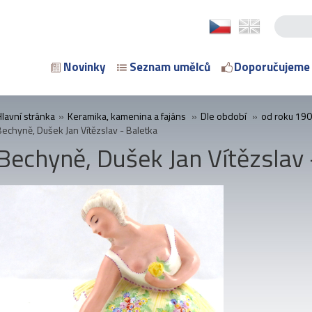
Novinky
Seznam umělců
Doporučujeme
Hlavní stránka
»
Keramika, kamenina a fajáns
»
Dle období
»
od roku 19
Bechyně, Dušek Jan Vítězslav - Baletka
Bechyně, Dušek Jan Vítězslav 