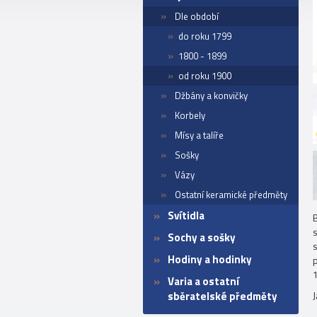
Dle období
do roku 1799
1800 - 1899
od roku 1900
Džbány a konvičky
Korbely
Mísy a talíře
Sošky
Vázy
Ostatní keramické předměty
Svítidla
B
Sochy a sošky
Hodiny a hodinky
1
Varia a ostatní
sběratelské předměty