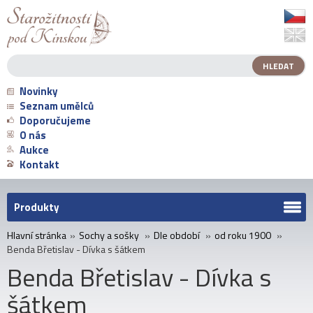
Novinky
Seznam umělců
Doporučujeme
O nás
Aukce
Kontakt
Produkty
Hlavní stránka
»
Sochy a sošky
»
Dle období
»
od roku 1900
»
Benda Břetislav - Dívka s šátkem
Benda Břetislav - Dívka s
šátkem