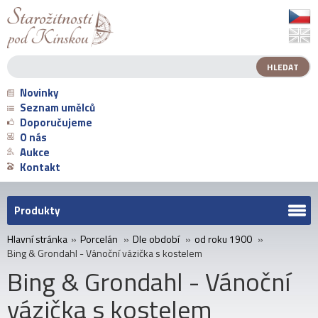
Novinky
Seznam umělců
Doporučujeme
O nás
Aukce
Kontakt
Produkty
Hlavní stránka
»
Porcelán
»
Dle období
»
od roku 1900
»
Bing & Grondahl - Vánoční vázička s kostelem
Bing & Grondahl - Vánoční
vázička s kostelem