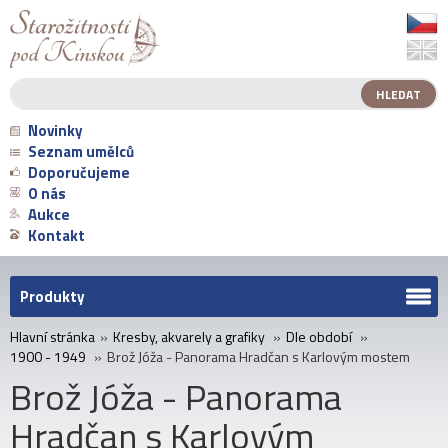
Novinky
Seznam umělců
Doporučujeme
O nás
Aukce
Kontakt
Produkty
Hlavní stránka
»
Kresby, akvarely a grafiky
»
Dle období
»
1900 - 1949
»
Brož Jóža - Panorama Hradčan s Karlovým mostem
Brož Jóža - Panorama
Hradčan s Karlovým