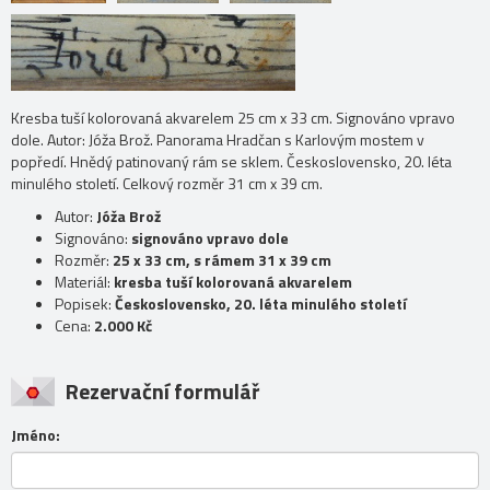
Kresba tuší kolorovaná akvarelem 25 cm x 33 cm. Signováno vpravo
dole. Autor: Jóža Brož. Panorama Hradčan s Karlovým mostem v
popředí. Hnědý patinovaný rám se sklem. Československo, 20. léta
minulého století. Celkový rozměr 31 cm x 39 cm.
Autor:
Jóža Brož
Signováno:
signováno vpravo dole
Rozměr:
25 x 33 cm, s rámem 31 x 39 cm
Materiál:
kresba tuší kolorovaná akvarelem
Popisek:
Československo, 20. léta minulého století
Cena:
2.000 Kč
Rezervační formulář
Jméno: