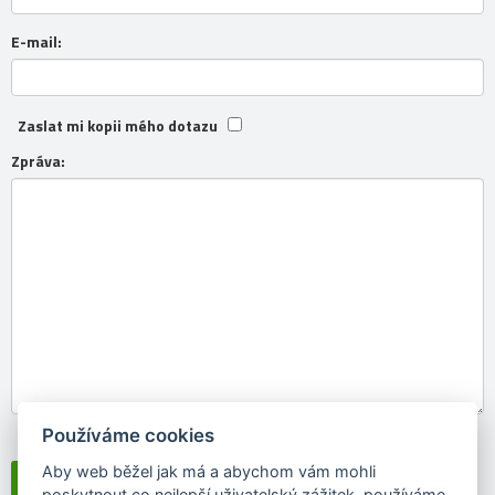
E-mail:
Zaslat mi kopii mého dotazu
Zpráva:
Používáme cookies
Souhlasím se
zpracováním osobních údajů
Aby web běžel jak má a abychom vám mohli
poskytnout co nejlepší uživatelský zážitek, používáme