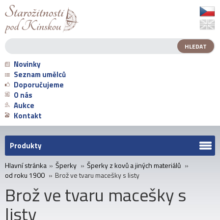
Novinky
Seznam umělců
Doporučujeme
O nás
Aukce
Kontakt
Produkty
Hlavní stránka
»
Šperky
»
Šperky z kovů a jiných materiálů
»
od roku 1900
»
Brož ve tvaru macešky s listy
Brož ve tvaru macešky s
listy