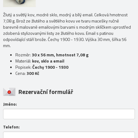
Žlutý a světlý kov, modré sklo, modrý a bílý email. Celková hmotnost
7,08 g. Brož ze žlutého a světlého kovu ve tvaru macešky ručně
barevně malované emailovými barvami s modrým sklíčkem uprostřed
zdobená stylizovanými listy ze žlutého kovu. Email s patinou
odpovídající stáří brože. Čechy 1900 - 1930. Výška 30 mm, šířka 56
mm.
Rozměr:
30 x 56 mm, hmotnost 7,08 g
Materiál:
kov, sklo a email
Popisek:
Čechy 1900 - 1930
Cena:
300 Kč
Rezervační formulář
Jméno:
Telefon: