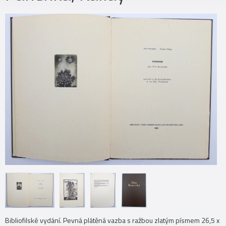
Bibliofilské vydání. Pevná plátěná vazba s ražbou zlatým písmem 26,5 x