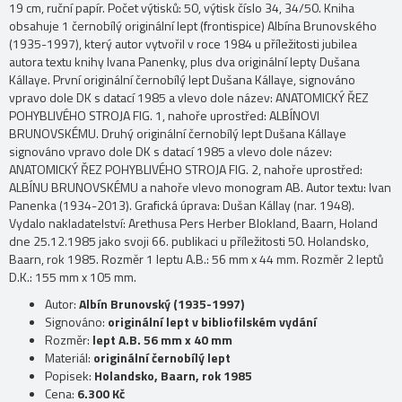
19 cm, ruční papír. Počet výtisků: 50, výtisk číslo 34, 34/50. Kniha
obsahuje 1 černobílý originální lept (frontispice) Albína Brunovského
(1935-1997), který autor vytvořil v roce 1984 u příležitosti jubilea
autora textu knihy Ivana Panenky, plus dva originální lepty Dušana
Kállaye. První originální černobílý lept Dušana Kállaye, signováno
vpravo dole DK s datací 1985 a vlevo dole název: ANATOMICKÝ ŘEZ
POHYBLIVÉHO STROJA FIG. 1, nahoře uprostřed: ALBÍNOVI
BRUNOVSKÉMU. Druhý originální černobílý lept Dušana Kállaye
signováno vpravo dole DK s datací 1985 a vlevo dole název:
ANATOMICKÝ ŘEZ POHYBLIVÉHO STROJA FIG. 2, nahoře uprostřed:
ALBÍNU BRUNOVSKÉMU a nahoře vlevo monogram AB. Autor textu: Ivan
Panenka (1934-2013). Grafická úprava: Dušan Kállay (nar. 1948).
Vydalo nakladatelství: Arethusa Pers Herber Blokland, Baarn, Holand
dne 25.12.1985 jako svoji 66. publikaci u příležitosti 50. Holandsko,
Baarn, rok 1985. Rozměr 1 leptu A.B.: 56 mm x 44 mm. Rozměr 2 leptů
D.K.: 155 mm x 105 mm.
Autor:
Albín Brunovský (1935-1997)
Signováno:
originální lept v bibliofilském vydání
Rozměr:
lept A.B. 56 mm x 40 mm
Materiál:
originální černobílý lept
Popisek:
Holandsko, Baarn, rok 1985
Cena:
6.300 Kč