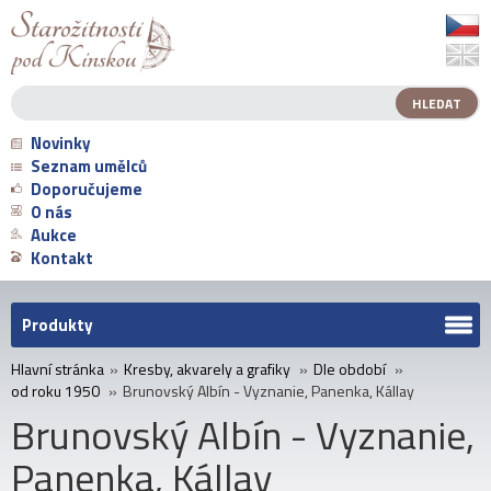
Novinky
Seznam umělců
Doporučujeme
O nás
Aukce
Kontakt
Produkty
Hlavní stránka
»
Kresby, akvarely a grafiky
»
Dle období
»
od roku 1950
»
Brunovský Albín - Vyznanie, Panenka, Kállay
Brunovský Albín - Vyznanie,
Panenka, Kállay