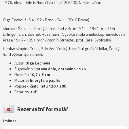
1976. Vlevo dole tužkou číslo listu 120/200. Nerámováno.
Olga Čechová (6.4.1925 Brno - 24.11.2010 Praha)
studium: Škola uměleckých řemesel v Brně 1941 - 1944 prof. Petr
Dillinger, arch. Zdeněk Rossmann. Vysoká škola uměleckoprůmyslová v
Praze 1946 - 1951 prof. Antonín Strnadel, prof. Karel Svolinský.
členka: skupina Trasa, Sdružení českých umělců grafiků Hollar, Český
fond výtvarných umění.
Autor:
Olga Čechová
Signováno:
vpravo dole, datováno 1976
Rozměr:
10,7 x 5 cm
Materiál:
linoryt na papíře
Popisek:
číslo listu 120 / 200
Cena:
150 Kč
Rezervační formulář
Jméno: