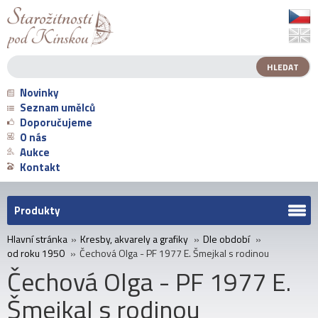
Novinky
Seznam umělců
Doporučujeme
O nás
Aukce
Kontakt
Produkty
Hlavní stránka
»
Kresby, akvarely a grafiky
»
Dle období
»
od roku 1950
»
Čechová Olga - PF 1977 E. Šmejkal s rodinou
Čechová Olga - PF 1977 E.
Šmejkal s rodinou