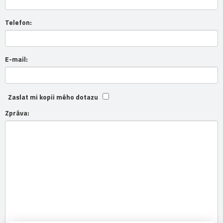
Telefon:
E-mail:
Zaslat mi kopii mého dotazu
Zpráva: