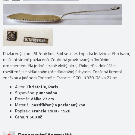
Pozlacený a postříbřený kov. Styl secese. Lopatka ledvinovitého tvaru,
na čelní straně pozlacená. Zdobená gravírovaným florálním
ornamentem. Na jedné straně vlnitý okraj. Rukojeť, v dolní části
rozšířená, se skládaným (překládaným) úchytem. Značená firemní
značkou a jménem Christofle. Francie 1900 - 1920. Délka 27 cm.
Autor:
Christofle, Paris
Signováno:
puncováno
Rozměr:
délka 27 cm
Materiál:
postříbřený a pozlacený kov
Popisek:
Francie 1900 - 1920
Cena:
1.500 Kč
Rezervační formulář