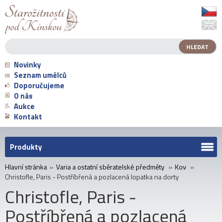
Novinky
Seznam umělců
Doporučujeme
O nás
Aukce
Kontakt
Produkty
Hlavní stránka
»
Varia a ostatní sběratelské předměty
»
Kov
»
Christofle, Paris - Postříbřená a pozlacená lopatka na dorty
Christofle, Paris -
Postříbřená a pozlacená