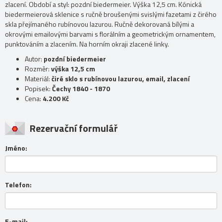
zlacení. Období a styl: pozdní biedermeier. Výška 12,5 cm. Kónická
biedermeierová sklenice s ručně broušenými svislými fazetami z čirého
skla přejímaného rubínovou lazurou. Ručně dekorovaná bílými a
okrovými emailovými barvami s florálním a geometrickým ornamentem,
punktováním a zlacením. Na horním okraji zlacené linky.
Autor:
pozdní biedermeier
Rozměr:
výška 12,5 cm
Materiál:
čiré sklo s rubínovou lazurou, email, zlacení
Popisek:
Čechy 1840 - 1870
Cena:
4.200 Kč
Rezervační formulář
Jméno:
Telefon:
E-mail: