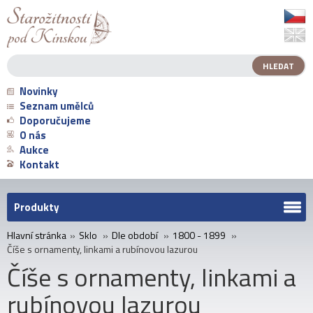
Novinky
Seznam umělců
Doporučujeme
O nás
Aukce
Kontakt
Produkty
Hlavní stránka
»
Sklo
»
Dle období
»
1800 - 1899
»
Číše s ornamenty, linkami a rubínovou lazurou
Číše s ornamenty, linkami a
rubínovou lazurou