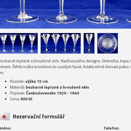
Bezbarvé leptané a broušené sklo. Nadčasového designu. Sklenička, kupa, 
linkami. Štíhlá nožka broušená do svislých fazet. Kulatá mírně klenutá pat
cm.
Rozměr:
výška 15 cm
Materiál:
bezbarvé leptané a broušené sklo
Popisek:
Československo 1920 - 1940
Cena:
600 Kč
Rezervační formulář
Jméno:
Telefon: