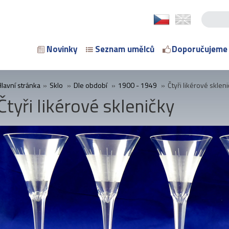
Novinky
Seznam umělců
Doporučujeme
Hlavní stránka
»
Sklo
»
Dle období
»
1900 - 1949
»
Čtyři likérové sklen
Čtyři likérové skleničky