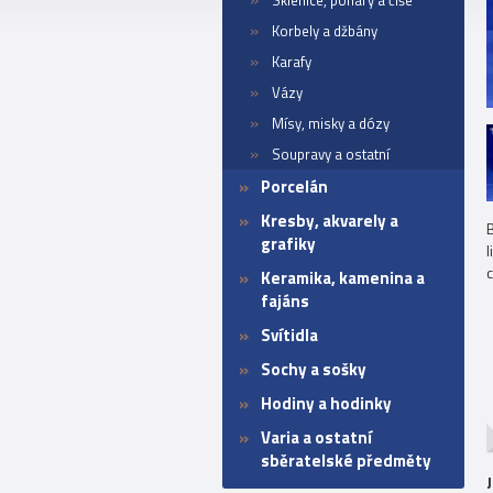
Sklenice, poháry a číše
Korbely a džbány
Karafy
Vázy
Mísy, misky a dózy
Soupravy a ostatní
Porcelán
Kresby, akvarely a
grafiky
Keramika, kamenina a
fajáns
Svítidla
Sochy a sošky
Hodiny a hodinky
Varia a ostatní
sběratelské předměty