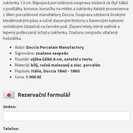
cukřenky 13 cm. Nápojová porcelánová souprava složená ze čtyř šálků
s podšálky, konvice, konvičky na mléko a cukřenky italské provenience
z dílen porcelánové manufaktury Doccia. Souprava zdobená širokými
bleděmodrými pásy a ručně zlacenými festony s barevnými kyticemi
umístěnými částečně na černém poli. Zlacení místy mírně setřelé a
lepený poškozený úchyt u cukřenky. Značeno zespodu: vtlačená
hvězdička.
Autor:
Doccia Porcelain Manufactory
Signováno:
značeno zespodu
Rozměr:
výška šálků 6 cm, ostatní v textu
Materiál:
bílý, ručně malovaný a zlac. porcelán
Popisek:
Itálie, Doccia 1840 - 1860
Cena:
1.900 Kč
Rezervační formulář
Jméno:
Telefon: