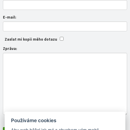
E-mail:
Zaslat mi kopii mého dotazu
Zpráva:
Používáme cookies
Souhlasím se
zpracováním osobních údajů
Aby web běžel jak má a abychom vám mohli