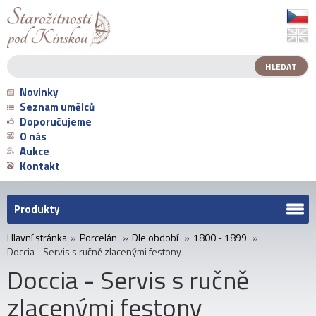
Novinky
Seznam umělců
Doporučujeme
O nás
Aukce
Kontakt
Produkty
Hlavní stránka
»
Porcelán
»
Dle období
»
1800 - 1899
»
Doccia - Servis s ručně zlacenými festony
Doccia - Servis s ručně
zlacenými festony