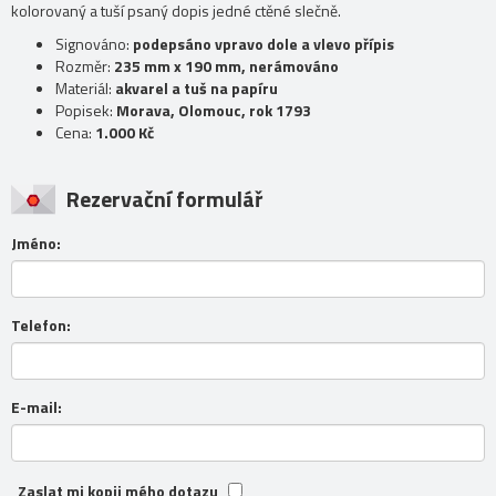
kolorovaný a tuší psaný dopis jedné ctěné slečně.
Signováno:
podepsáno vpravo dole a vlevo přípis
Rozměr:
235 mm x 190 mm, nerámováno
Materiál:
akvarel a tuš na papíru
Popisek:
Morava, Olomouc, rok 1793
Cena:
1.000 Kč
Rezervační formulář
Jméno:
Telefon:
E-mail:
Zaslat mi kopii mého dotazu