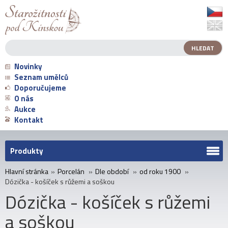
Novinky
Seznam umělců
Doporučujeme
O nás
Aukce
Kontakt
Produkty
Hlavní stránka
»
Porcelán
»
Dle období
»
od roku 1900
»
Dózička - košíček s růžemi a soškou
Dózička - košíček s růžemi
a soškou