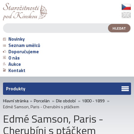
Novinky
Seznam umělců
Doporučujeme
O nás
Aukce
Kontakt
Produkty
Hlavní stránka
»
Porcelán
»
Dle období
»
1800 - 1899
»
Edmé Samson, Paris - Cherubíni s ptáčkem
Edmé Samson, Paris -
Cherubíni s ptáčkem