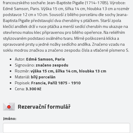
francouzského sochaře: Jean-Baptiste Pigalle (1714-1785). Výrobce:
Edmé Samson, Paris. Výška 15 cm, šířka 14 cm, hloubka 13 cm a rozměr
podstavce 12 cm x 10 cm. Sousoší z bílého porcelánu dle sochy Jeana-
Baptista Pigalle představující dva cherubíny s ptáčkem. Starší zpola
klečící andílek drží v ruce ptáčka a menší sedící cherubín mu ukazuje na
otevřenou malou klec připravenou pro bílého opeřence. Na reliéfním
stylizovaném podstavci oválného tvaru. Mírně poškozená klícka a
opravované prsty u jedné nožky sedícího andílka. Značeno vzadu na
soklu: modrou značkou a značeno zespodu: čísla a vtlačené písmeno S.
Autor:
Edmé Samson, Paris
Signováno:
značeno zespodu
Rozměr:
výška 15 cm, šířka 14 cm, hloubka 13 cm
Materiál:
bílý porcelán
Popisek:
Francie, Paříž 1875 - 1910
Cena:
3.300 Kč
Rezervační formulář
Jméno: