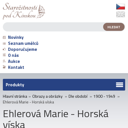
Novinky
Seznam umělců
Doporučujeme
O nás
Aukce
Kontakt
Produkty
Hlavní stránka
»
Obrazy a obrázky
»
Dle období
»
1900 - 1949
»
Ehlerová Marie - Horská víska
Ehlerová Marie - Horská
víska