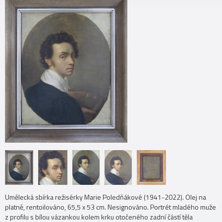
Umělecká sbírka režisérky Marie Poledňákové (1941-2022). Olej na
platně, rentoilováno, 65,5 x 53 cm. Nesignováno. Portrét mladého muže
z profilu s bílou vázankou kolem krku otočeného zadní částí těla