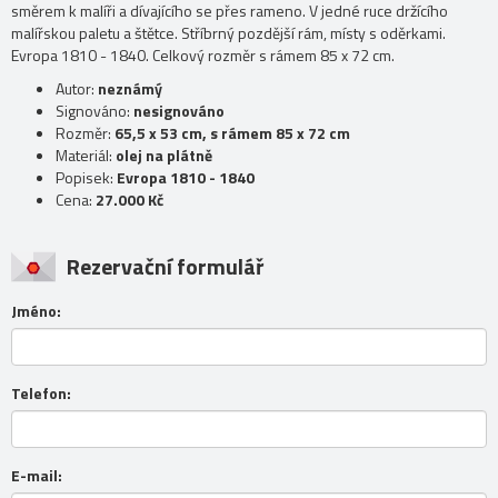
směrem k malíři a dívajícího se přes rameno. V jedné ruce držícího
malířskou paletu a štětce. Stříbrný pozdější rám, místy s oděrkami.
Evropa 1810 - 1840. Celkový rozměr s rámem 85 x 72 cm.
Autor:
neznámý
Signováno:
nesignováno
Rozměr:
65,5 x 53 cm, s rámem 85 x 72 cm
Materiál:
olej na plátně
Popisek:
Evropa 1810 - 1840
Cena:
27.000 Kč
Rezervační formulář
Jméno:
Telefon:
E-mail: