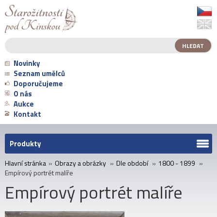
Novinky
Seznam umělců
Doporučujeme
O nás
Aukce
Kontakt
Produkty
Hlavní stránka
»
Obrazy a obrázky
»
Dle období
»
1800 - 1899
»
Empírový portrét malíře
Empírový portrét malíře