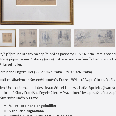
Čtyři přípravné kresby na papíře. Výřez pasparty 15 x 14,7 cm. Rám s paspa
traně přípis perem: 4 skizzy (skicy) tužkové jsou prací malíře Ferdinanda E
r. Engelmüller.
Ferdinand Engelmüller (22. 2.1867 Praha - 29.9.1924 Praha)
studium: Akademie výtvarných umění v Praze 1889 - 1894 prof. Julius Mařák
len: Union International des Beaux Arts et Letters v Paříži, Spolek výtvarn
Soukromé školy Františka Engelmüllera v Praze, která byla považována za p
výtvarných umění v Praze.
Autor:
Ferdinand Engelmüller
Signováno:
signováno
Rozměr:
15 x 14,7 cm, rám 28 x 27,3 cm