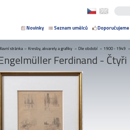
Novinky
Seznam umělců
Doporučujeme
Hlavní stránka
»
Kresby, akvarely a grafiky
»
Dle období
»
1900 - 1949
Engelmüller Ferdinand - Čtyři