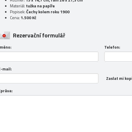
Materiál:
tužka na papíře
Popisek:
Čechy kolem roku 1900
Cena:
1.500 Kč
Rezervační formulář
Jméno:
Telefon:
E-mail:
Zaslat mi kop
Zpráva: