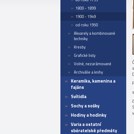
1800 - 1899
1900 - 1949
od roku 1950
Akvarely a kombinované
techniky
Kresby
Grafické listy
Volné, nezarámované
s
Archiválie a knihy
D
Keramika, kamenina a
fajáns
Svítidla
č
Sochy a sošky
Hodiny a hodinky
Varia a ostatní
sběratelské předměty