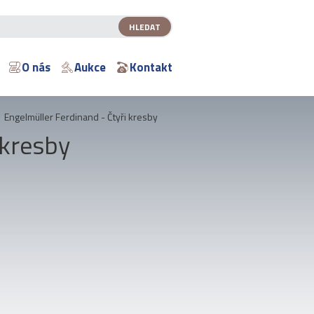
O nás
Aukce
Kontakt
»
Engelmüller Ferdinand - Čtyři kresby
 kresby