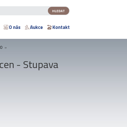
O nás
Aukce
Kontakt
00
»
cen - Stupava