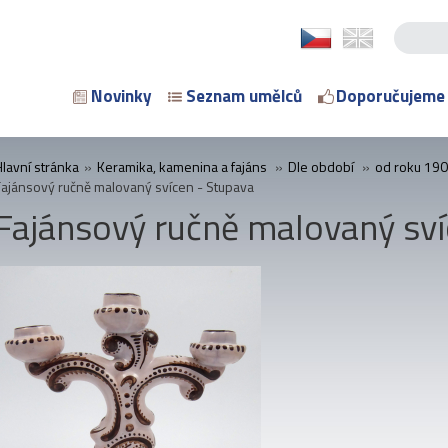
Novinky
Seznam umělců
Doporučujeme
Hlavní stránka
»
Keramika, kamenina a fajáns
»
Dle období
»
od roku 19
Fajánsový ručně malovaný svícen - Stupava
Fajánsový ručně malovaný sví