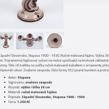
Západní Slovensko, Stupava 1900 - 1930. Ručně malovaná fajáns. Výška 26 
cm. Trojramenný fajánsový svícen na nožce spočívající na kruhové základně.
ormy. Tělo i tři kalíšky na svíčky ručně malované kobaltem s ornamenty před
připevněn otvor. Značeno zespodu: číslo formy 552 psané burelem a prolnu
Autor:
Stupava
Signováno:
značeno zespodu
Rozměr:
výška i šířka 26 cm
Materiál:
ručně malovaná fajáns
Popisek:
Západní Slovensko, Stupava 1900 - 1930
Cena:
1.200 Kč