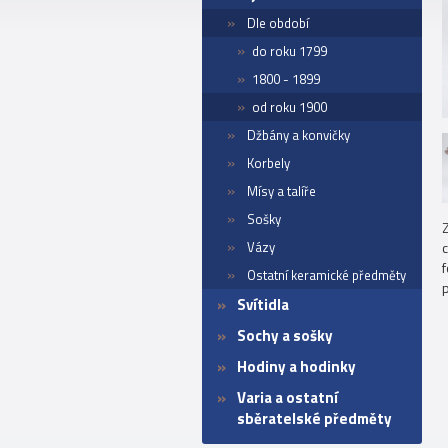
Dle období
do roku 1799
1800 - 1899
od roku 1900
Džbány a konvičky
Korbely
Mísy a talíře
Sošky
Vázy
f
Ostatní keramické předměty
Svítidla
Sochy a sošky
Hodiny a hodinky
Varia a ostatní
sběratelské předměty