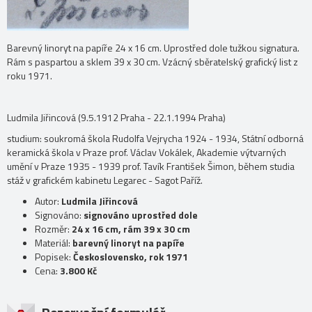
Barevný linoryt na papíře 24 x 16 cm. Uprostřed dole tužkou signatura.
Rám s paspartou a sklem 39 x 30 cm. Vzácný sběratelský grafický list z
roku 1971.
Ludmila Jiřincová (9.5.1912 Praha - 22.1.1994 Praha)
studium: soukromá škola Rudolfa Vejrycha 1924 - 1934, Státní odborná
keramická škola v Praze prof. Václav Vokálek, Akademie výtvarných
umění v Praze 1935 - 1939 prof. Tavík František Šimon, během studia
stáž v grafickém kabinetu Legarec - Sagot Paříž.
Autor:
Ludmila Jiřincová
Signováno:
signováno uprostřed dole
Rozměr:
24 x 16 cm, rám 39 x 30 cm
Materiál:
barevný linoryt na papíře
Popisek:
Československo, rok 1971
Cena:
3.800 Kč