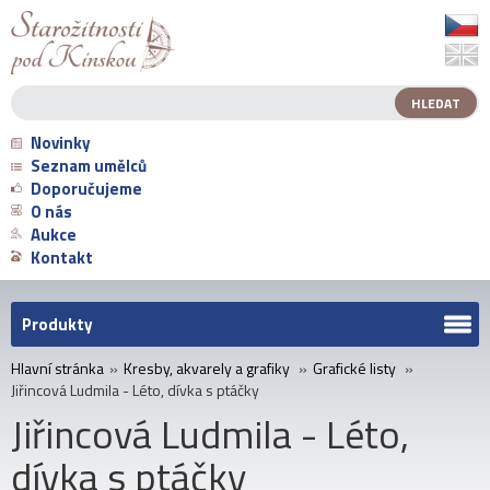
Novinky
Seznam umělců
Doporučujeme
O nás
Aukce
Kontakt
Produkty
Hlavní stránka
»
Kresby, akvarely a grafiky
»
Grafické listy
»
Jiřincová Ludmila - Léto, dívka s ptáčky
Jiřincová Ludmila - Léto,
dívka s ptáčky