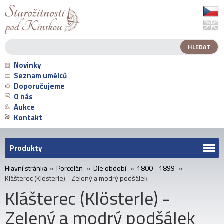
Novinky
Seznam umělců
Doporučujeme
O nás
Aukce
Kontakt
Produkty
Hlavní stránka
»
Porcelán
»
Dle období
»
1800 - 1899
»
Klášterec (Klösterle) - Zelený a modrý podšálek
Klášterec (Klösterle) -
Zelený a modrý podšálek