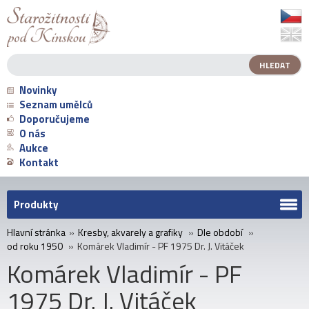
Novinky
Seznam umělců
Doporučujeme
O nás
Aukce
Kontakt
Produkty
Hlavní stránka
»
Kresby, akvarely a grafiky
»
Dle období
»
od roku 1950
»
Komárek Vladimír - PF 1975 Dr. J. Vitáček
Komárek Vladimír - PF
1975 Dr. J. Vitáček