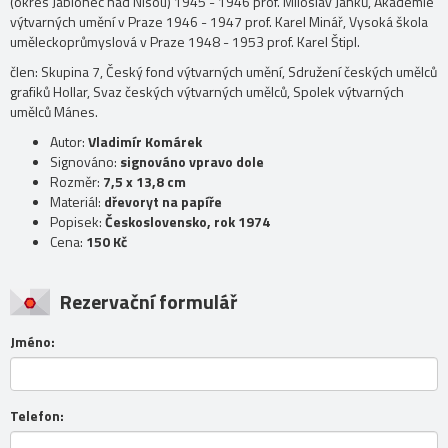
(okres Jablonec nad Nisou) 1945 - 1946 prof. Miloslav Janků, Akademie
výtvarných umění v Praze 1946 - 1947 prof. Karel Minář, Vysoká škola
uměleckoprůmyslová v Praze 1948 - 1953 prof. Karel Štipl.
člen: Skupina 7, Český fond výtvarných umění, Sdružení českých umělců
grafiků Hollar, Svaz českých výtvarných umělců, Spolek výtvarných
umělců Mánes.
Autor:
Vladimír Komárek
Signováno:
signováno vpravo dole
Rozměr:
7,5 x 13,8 cm
Materiál:
dřevoryt na papíře
Popisek:
Československo, rok 1974
Cena:
150 Kč
Rezervační formulář
Jméno:
Telefon: