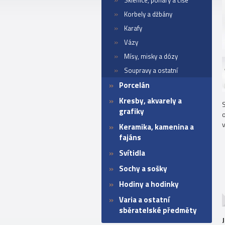
Sklenice, poháry a číše
Korbely a džbány
Karafy
Vázy
Mísy, misky a dózy
Soupravy a ostatní
Porcelán
Kresby, akvarely a
grafiky
Keramika, kamenina a
fajáns
Svítidla
Sochy a sošky
Hodiny a hodinky
Varia a ostatní
sběratelské předměty