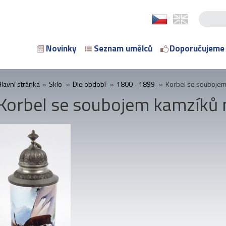
Novinky
Seznam umělců
Doporučujeme
Hlavní stránka
»
Sklo
»
Dle období
»
1800 - 1899
»
Korbel se soubojem
Korbel se soubojem kamzíků 