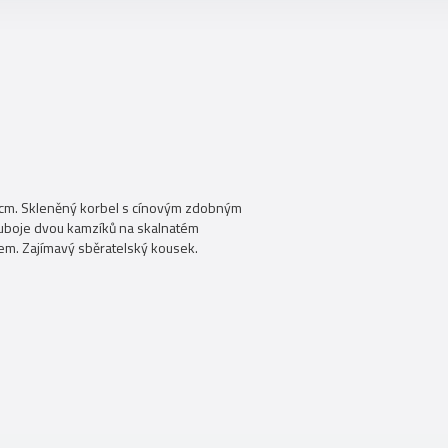
,5 cm. Skleněný korbel s cínovým zdobným
uboje dvou kamzíků na skalnatém
em. Zajímavý sběratelský kousek.