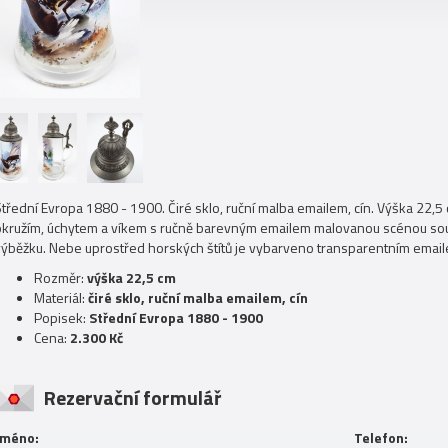
Střední Evropa 1880 - 1900. Čiré sklo, ruční malba emailem, cín. Výška 22
okružím, úchytem a víkem s ručně barevným emailem malovanou scénou so
výběžku. Nebe uprostřed horských štítů je vybarveno transparentním email
Rozměr:
výška 22,5 cm
Materiál:
čiré sklo, ruční malba emailem, cín
Popisek:
Střední Evropa 1880 - 1900
Cena:
2.300 Kč
Rezervační formulář
Jméno:
Telefon: