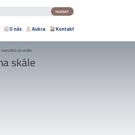
O nás
Aukce
Kontakt
 kamzíků na skále
na skále