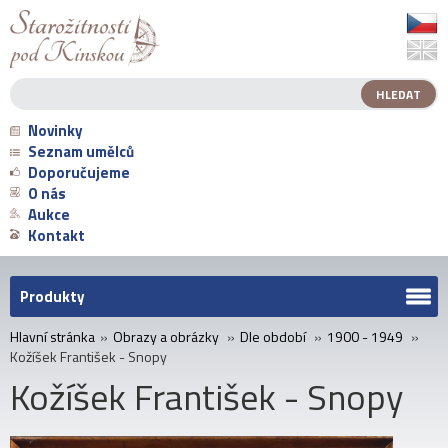
Novinky
Seznam umělců
Doporučujeme
O nás
Aukce
Kontakt
Produkty
Hlavní stránka
»
Obrazy a obrázky
»
Dle období
»
1900 - 1949
»
Kožíšek František - Snopy
Kožíšek František - Snopy