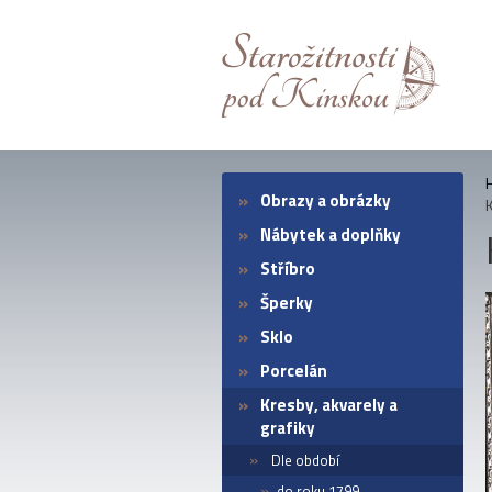
Obrazy a obrázky
K
Nábytek a doplňky
Stříbro
Šperky
Sklo
Porcelán
Kresby, akvarely a
grafiky
Dle období
do roku 1799