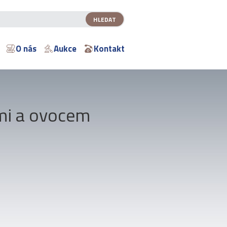
O nás
Aukce
Kontakt
»
ami a ovocem