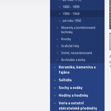
1800 - 1899
1900 - 1949
od roku 1950
Akvarely a kombinované
techniky
Kresby
Grafické listy
Volné, nezarámované
A
Archiválie a knihy
p
Keramika, kamenina a
fajáns
Svítidla
Sochy a sošky
Hodiny a hodinky
Varia a ostatní
sběratelské předměty