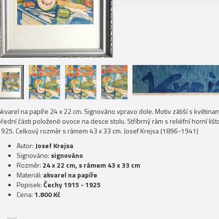
kvarel na papíře 24 x 22 cm. Signováno vpravo dole. Motiv zátiší s květinami
řední části položené ovoce na desce stolu. Stříbrný rám s reliéfní horní li
1925. Celkový rozměr s rámem 43 x 33 cm. Josef Krejsa (1896-1941)
Autor:
Josef Krejsa
Signováno:
signováno
Rozměr:
24 x 22 cm, s rámem 43 x 33 cm
Materiál:
akvarel na papíře
Popisek:
Čechy 1915 - 1925
Cena:
1.800 Kč