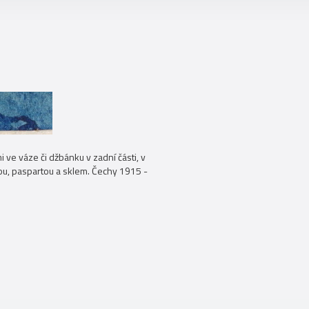
 ve váze či džbánku v zadní části, v
štou, paspartou a sklem. Čechy 1915 -