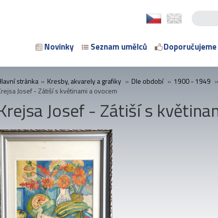
Novinky
Seznam umělců
Doporučujeme
Hlavní stránka
»
Kresby, akvarely a grafiky
»
Dle období
»
1900 - 1949
rejsa Josef - Zátiší s květinami a ovocem
Krejsa Josef - Zátiší s květin