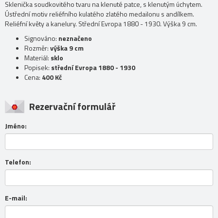
Sklenička soudkovitého tvaru na klenuté patce, s klenutým úchytem.
Ústřední motiv reliéfního kulatého zlatého medailonu s andílkem.
Reliéfní květy a kanelury. Střední Evropa 1880 - 1930. Výška 9 cm.
Signováno:
neznačeno
Rozměr:
výška 9 cm
Materiál:
sklo
Popisek:
střední Evropa 1880 - 1930
Cena:
400 Kč
Rezervační formulář
Jméno:
Telefon:
E-mail: