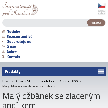
Novinky
Seznam umělců
Doporučujeme
O nás
Aukce
Kontakt
Produkty
Hlavní stránka
»
Sklo
»
Dle období
»
1800 - 1899
»
Malý džbánek se zlaceným andílkem
Malý džbánek se zlaceným
andílkem