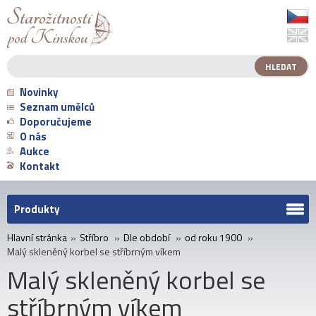
Novinky
Seznam umělců
Doporučujeme
O nás
Aukce
Kontakt
Produkty
Hlavní stránka
»
Stříbro
»
Dle období
»
od roku 1900
»
Malý skleněný korbel se stříbrným víkem
Malý skleněný korbel se
stříbrným víkem