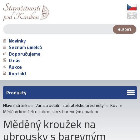
Novinky
Seznam umělců
Doporučujeme
O nás
Aukce
Kontakt
Produkty
Hlavní stránka
»
Varia a ostatní sběratelské předměty
»
Kov
»
Měděný kroužek na ubrousky s barevným emailem
Měděný kroužek na
ubrousky s barevným