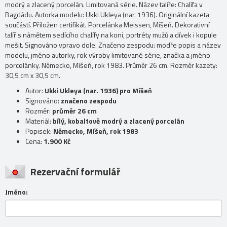
modrý a zlacený porcelán. Limitovaná série. Název talíře: Chalífa v
Bagdádu. Autorka modelu: Ukki Ukleya (nar. 1936). Originální kazeta
součástí. Přiložen certifikát. Porcelánka Meissen, Míšeň. Dekorativní
talíř s námětem sedícího chalífy na koni, portréty mužů a dívek i kopule
mešit. Signováno vpravo dole. Značeno zespodu: modře popis a název
modelu, jméno autorky, rok výroby limitované série, značka a jméno
porcelánky. Německo, Míšeň, rok 1983. Průměr 26 cm. Rozměr kazety:
30,5 cm x 30,5 cm.
Autor:
Ukki Ukleya (nar. 1936) pro Míšeň
Signováno:
značeno zespodu
Rozměr:
průměr 26 cm
Materiál:
bílý, kobaltově modrý a zlacený porcelán
Popisek:
Německo, Míšeň, rok 1983
Cena:
1.900 Kč
Rezervační formulář
Jméno: