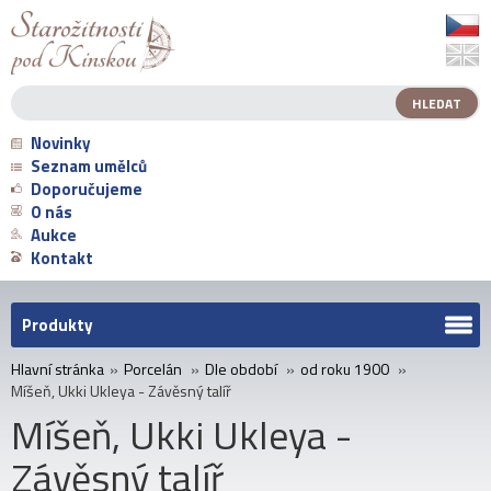
Novinky
Seznam umělců
Doporučujeme
O nás
Aukce
Kontakt
Produkty
Hlavní stránka
»
Porcelán
»
Dle období
»
od roku 1900
»
Míšeň, Ukki Ukleya - Závěsný talíř
Míšeň, Ukki Ukleya -
Závěsný talíř