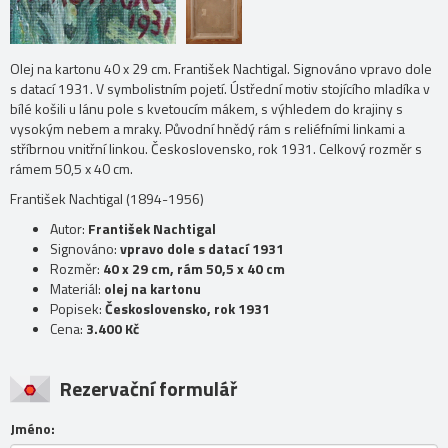
Olej na kartonu 40 x 29 cm. František Nachtigal. Signováno vpravo dole
s datací 1931. V symbolistním pojetí. Ústřední motiv stojícího mladíka v
bílé košili u lánu pole s kvetoucím mákem, s výhledem do krajiny s
vysokým nebem a mraky. Původní hnědý rám s reliéfními linkami a
stříbrnou vnitřní linkou. Československo, rok 1931. Celkový rozměr s
rámem 50,5 x 40 cm.
František Nachtigal (1894-1956)
Autor:
František Nachtigal
Signováno:
vpravo dole s datací 1931
Rozměr:
40 x 29 cm, rám 50,5 x 40 cm
Materiál:
olej na kartonu
Popisek:
Československo, rok 1931
Cena:
3.400 Kč
Rezervační formulář
Jméno: