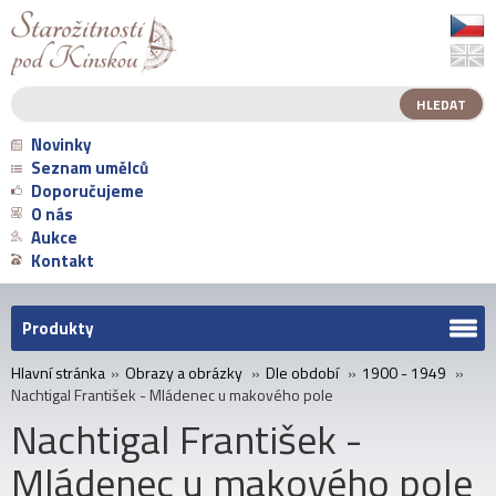
Novinky
Seznam umělců
Doporučujeme
O nás
Aukce
Kontakt
Produkty
Hlavní stránka
»
Obrazy a obrázky
»
Dle období
»
1900 - 1949
»
Nachtigal František - Mládenec u makového pole
Nachtigal František -
Mládenec u makového pole