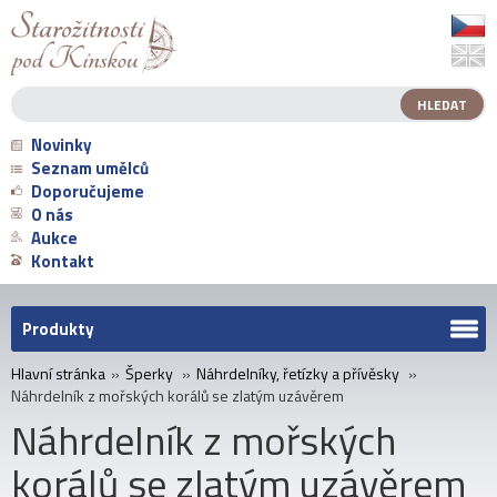
Novinky
Seznam umělců
Doporučujeme
O nás
Aukce
Kontakt
Produkty
Hlavní stránka
»
Šperky
»
Náhrdelníky, řetízky a přívěsky
»
Náhrdelník z mořských korálů se zlatým uzávěrem
Náhrdelník z mořských
korálů se zlatým uzávěrem