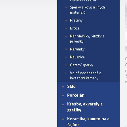
Šperky z kovů a jiných
materiálů
Prsteny
Brože
Náhrdelníky, řetízky a
přívěsky
Náramky
Náušnice
B
Ostatní šperky
m
Volné neosazené a
Z
investiční kameny
Sklo
Porcelán
Kresby, akvarely a
grafiky
Keramika, kamenina a
fajáns