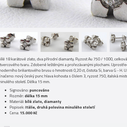
ílé 18 karátové zlato, dva přírodní diamanty. Ryzost Au 750 / 1000, celkov
čtvercového tvaru. Zdobené leštěnými a prořezávanými plochami. Uprostře
oderního briliantového brusu o hmotnosti 0,20 ct, čistota Si, barva G - H. 
načeno: nový český punc hlava kohouta s číslem 3, ryzost 750, italská mistr
minulého století. Délka 15 mm.
Signováno:
puncováno
Rozměr:
délka 15 mm
Materiál:
bílé zlato, diamanty
Popisek:
Itálie, druhá polovina minulého století
Cena:
15.000 Kč