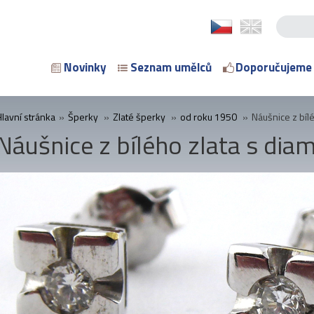
Novinky
Seznam umělců
Doporučujeme
Hlavní stránka
»
Šperky
»
Zlaté šperky
»
od roku 1950
»
Náušnice z bíl
Náušnice z bílého zlata s dia