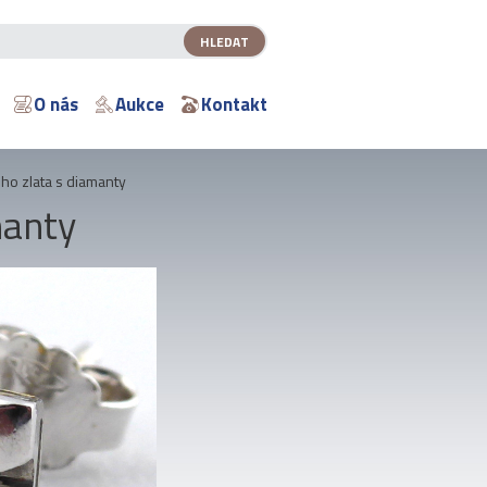
O nás
Aukce
Kontakt
ého zlata s diamanty
manty