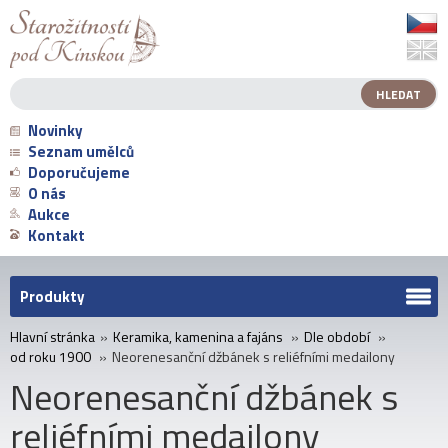
Novinky
Seznam umělců
Doporučujeme
O nás
Aukce
Kontakt
Produkty
Hlavní stránka
»
Keramika, kamenina a fajáns
»
Dle období
»
od roku 1900
»
Neorenesanční džbánek s reliéfními medailony
Neorenesanční džbánek s
reliéfními medailony