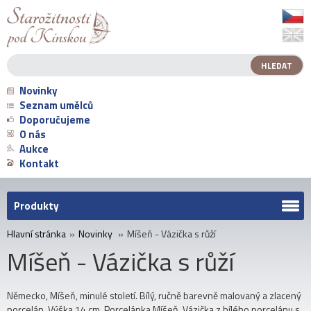
Novinky
Seznam umělců
Doporučujeme
O nás
Aukce
Kontakt
Produkty
Hlavní stránka
»
Novinky
»
Míšeň - Vázička s růží
Míšeň - Vázička s růží
Německo, Míšeň, minulé století. Bílý, ručně barevně malovaný a zlacený
porcelán. Výška 14 cm. Porcelánka Míšeň. Vázička z bílého porcelánu s