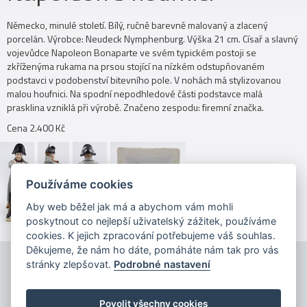
Německo, minulé století. Bílý, ručně barevně malovaný a zlacený
porcelán. Výrobce: Neudeck Nymphenburg. Výška 21 cm. Císař a slavný
vojevůdce Napoleon Bonaparte ve svém typickém postoji se
zkříženýma rukama na prsou stojící na nízkém odstupňovaném
podstavci v podobenství bitevního pole. V nohách má stylizovanou
malou houfnici. Na spodní nepodhledové části podstavce malá
prasklina vzniklá při výrobě. Značeno zespodu: firemní značka.
Cena 2.400 Kč
Používáme cookies
Aby web běžel jak má a abychom vám mohli
poskytnout co nejlepší uživatelský zážitek, používáme
cookies. K jejich zpracování potřebujeme váš souhlas.
Děkujeme, že nám ho dáte, pomáháte nám tak pro vás
stránky zlepšovat.
Podrobné nastavení
Povolit všechny cookies