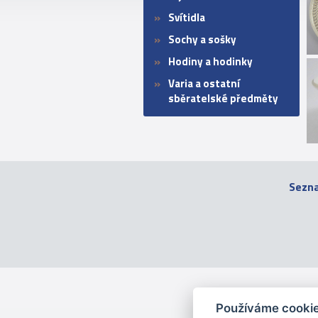
Svítidla
Sochy a sošky
Hodiny a hodinky
Varia a ostatní
sběratelské předměty
Sezn
Používáme cooki