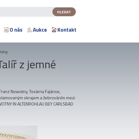
O nás
Aukce
Kontakt
eniny
alíř z jemné
 Franz Nowotny, Továrna Fajánse,
 prolamovaným okrajem a žebrováním mezi
 NOWOTNY IN ALTENROHLAU BEY CARLSBAD