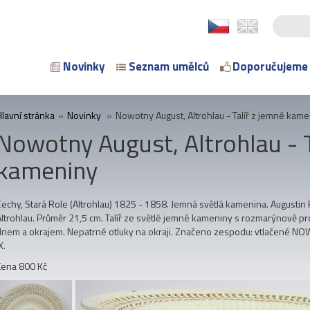
Novinky
Seznam umělců
Doporučujeme
Hlavní stránka
»
Novinky
»
Nowotny August, Altrohlau - Talíř z jemné kam
Nowotny August, Altrohlau - T
kameniny
Čechy, Stará Role (Altrohlau) 1825 - 1858. Jemná světlá kamenina. Augustin
Altrohlau. Průměr 21,5 cm. Talíř ze světlé jemné kameniny s rozmarýnově
dnem a okrajem. Nepatrné otluky na okraji. Značeno zespodu: vtlačené
X.
Cena 800 Kč