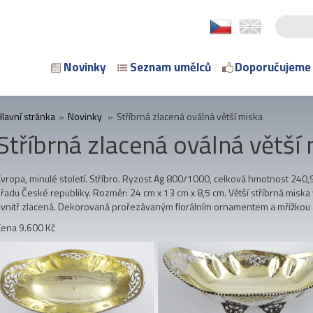
Novinky
Seznam umělců
Doporučujeme
Hlavní stránka
»
Novinky
»
Stříbrná zlacená oválná větší miska
Stříbrná zlacená oválná větší
Evropa, minulé století. Stříbro. Ryzost Ag 800/1000, celková hmotnost 240
úřadu České republiky. Rozměr: 24 cm x 13 cm x 8,5 cm. Větší stříbrná miska
uvnitř zlacená. Dekorovaná prořezávaným florálním ornamentem a mřížkou 
Cena 9.600 Kč