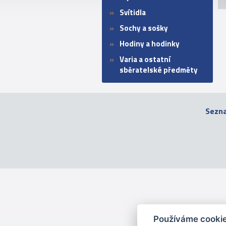
Svítidla
Sochy a sošky
Hodiny a hodinky
Varia a ostatní
sběratelské předměty
Sezn
Používáme cooki