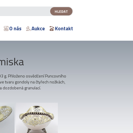
O nás
Aukce
Kontakt
 miska
,93 g. Přiloženo osvědčení Puncovního
 ve tvaru gondoly na čtyřech nožkách,
a dozdobená granulací.