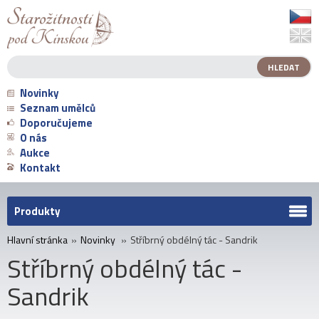
Novinky
Seznam umělců
Doporučujeme
O nás
Aukce
Kontakt
Produkty
Hlavní stránka
»
Novinky
»
Stříbrný obdélný tác - Sandrik
Stříbrný obdélný tác -
Sandrik