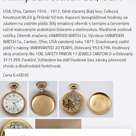
USA, Ohio, Canton 1916 - 1917. Silně zlacený žlutý kov. Celková
hmotnost 85,65 g. Průměr 50 mm. Kapesní dvouplášťové hodinky se
závitem na zadním plášti. Bílý emailový ciferník s černými a červenými
ručně malovanými arabskými číslicemi a vteřinovkou. Modřené ocelové
ručičky. Ciferník značený: HAMPDEN WATCH Co. Výrobce: HAMPDEN
WATCH Co., Canton, Ohio, USA založený roku 1877. Gravírovaný zadní
plášť s nápisy: WARRANTED 20 YEARS, číslovaný 953 6796. Hodinový
stroj značený: No 108, SAFETY PINION 17 JEWELS CANTON O a číslovaný
3171399. Funkční. Vzhledem ke stáří hodinek bez záruky přesnosti
chodu a dlouhodobé funkčnosti.
Cena 6.400 Kč