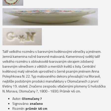
Talíř velkého rozměru s barevnými květinovými věnečky a jménem.
Jemná kamenina ručně barevně malovaná. Kameninový světlý talíř
velkého rozměru s obloukovitě tvarovaným okrajem zdobený
barevným věnečkem z větších a menších květů s listy. Centrální
květinový malý věneček uprostřed s černě psaným jménem Anna
Polephkowa N: 22. Typ malovaného dekoru převažující na Moravě,
nejblíže podobným produkci manufaktury v Olomučanech z první
třetiny 19. století. Značeno zespodu: vtlačenými písmeny G hvězdička
N. Morava, Olomučany ?, 1800 - 1830. Průměr 46 cm.
Autor:
Olomučany ?
Signováno:
značeno
Rozměr:
průměr 46 cm