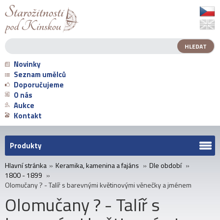
Novinky
Seznam umělců
Doporučujeme
O nás
Aukce
Kontakt
Produkty
Hlavní stránka
»
Keramika, kamenina a fajáns
»
Dle období
»
1800 - 1899
»
Olomučany ? - Talíř s barevnými květinovými věnečky a jménem
Olomučany ? - Talíř s