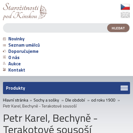
Novinky
Seznam umělců
Doporučujeme
O nás
Aukce
Kontakt
Produkty
Hlavní stránka
»
Sochy a sošky
»
Dle období
»
od roku 1900
»
Petr Karel, Bechyně - Terakotové sousoší
Petr Karel, Bechyně -
Terakotové sousoší