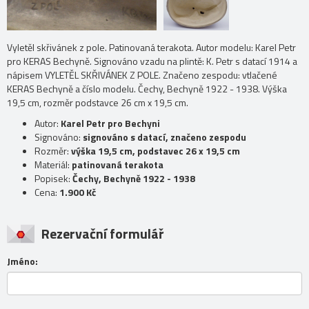
Vyletěl skřivánek z pole. Patinovaná terakota. Autor modelu: Karel Petr
pro KERAS Bechyně. Signováno vzadu na plintě: K. Petr s datací 1914 a
nápisem VYLETĚL SKŘIVÁNEK Z POLE. Značeno zespodu: vtlačené
KERAS Bechyně a číslo modelu. Čechy, Bechyně 1922 - 1938. Výška
19,5 cm, rozměr podstavce 26 cm x 19,5 cm.
Autor:
Karel Petr pro Bechyni
Signováno:
signováno s datací, značeno zespodu
Rozměr:
výška 19,5 cm, podstavec 26 x 19,5 cm
Materiál:
patinovaná terakota
Popisek:
Čechy, Bechyně 1922 - 1938
Cena:
1.900 Kč
Rezervační formulář
Jméno: