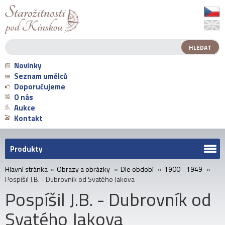
Novinky
Seznam umělců
Doporučujeme
O nás
Aukce
Kontakt
Produkty
Hlavní stránka
»
Obrazy a obrázky
»
Dle období
»
1900 - 1949
»
Pospíšil J.B. - Dubrovník od Svatého Jakova
Pospíšil J.B. - Dubrovník od
Svatého Jakova