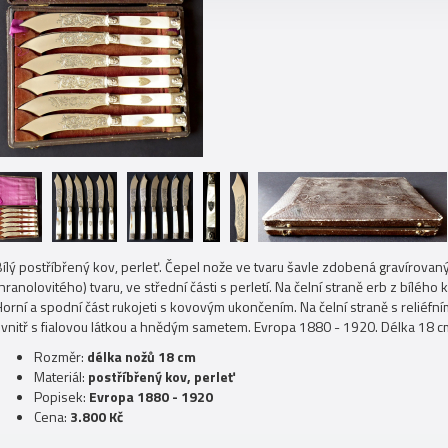
Bílý postříbřený kov, perleť. Čepel nože ve tvaru šavle zdobená gravírov
hranolovitého) tvaru, ve střední části s perletí. Na čelní straně erb z bíl
orní a spodní část rukojeti s kovovým ukončením. Na čelní straně s reliéfní
uvnitř s fialovou látkou a hnědým sametem. Evropa 1880 - 1920. Délka 18 c
Rozměr:
délka nožů 18 cm
Materiál:
postříbřený kov, perleť
Popisek:
Evropa 1880 - 1920
Cena:
3.800 Kč