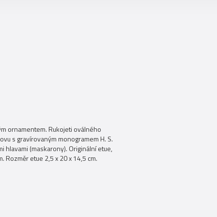
aným ornamentem. Rukojeti oválného
ého kovu s gravírovaným monogramem H. S.
mi hlavami (maskarony). Originální etue,
m. Rozměr etue 2,5 x 20 x 14,5 cm.