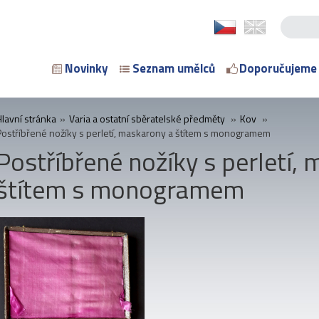
Novinky
Seznam umělců
Doporučujeme
Hlavní stránka
»
Varia a ostatní sběratelské předměty
»
Kov
»
Postříbřené nožíky s perletí, maskarony a štítem s monogramem
Postříbřené nožíky s perletí,
štítem s monogramem