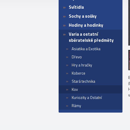
Svítidla
Sochy a sošky
Hodiny a hodinky
Varia a ostatní
sběratelské předměty
Asiatika a Exotika
Dřevo
Hry a hračky
Koberce
Stará technika
(
H
Kov
Kuriozity a Ostatní
Rámy