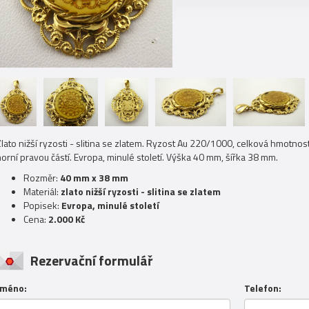
Zlato nižší ryzosti - slitina se zlatem. Ryzost Au 220/1000, celková hmotno
orní pravou částí. Evropa, minulé století. Výška 40 mm, šířka 38 mm.
Rozměr:
40 mm x 38 mm
Materiál:
zlato nižší ryzosti - slitina se zlatem
Popisek:
Evropa, minulé století
Cena:
2.000 Kč
Rezervační formulář
Jméno:
Telefon: