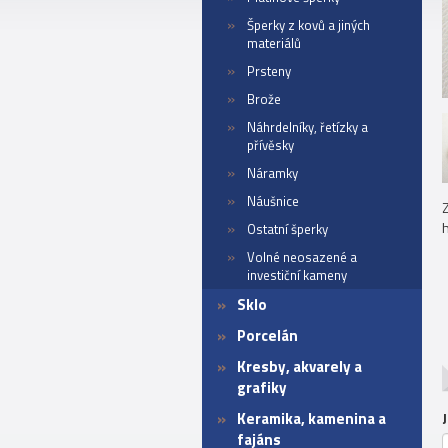
Šperky z kovů a jiných
materiálů
Prsteny
Brože
Náhrdelníky, řetízky a
přívěsky
Náramky
Náušnice
h
Ostatní šperky
Volné neosazené a
investiční kameny
Sklo
Porcelán
Kresby, akvarely a
grafiky
Keramika, kamenina a
fajáns