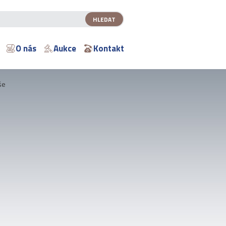
O nás
Aukce
Kontakt
še