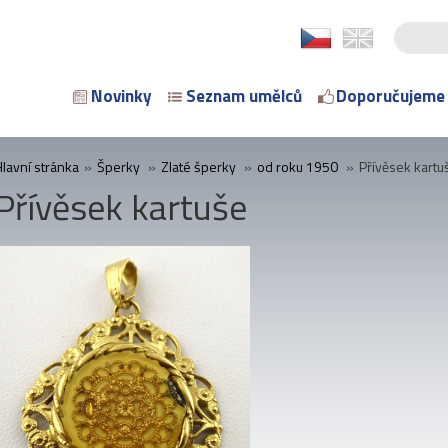
Novinky
Seznam umělců
Doporučujeme
Hlavní stránka
»
Šperky
»
Zlaté šperky
»
od roku 1950
»
Přívěsek kartu
Přívěsek kartuše